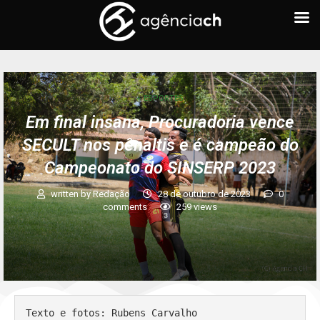
+ ESPORTES
Em final insana, Procuradoria vence
SECULT nos pênaltis e é campeão do
Campeonato do SINSERP 2023
written by
Redação
28 de outubro de 2023
0
comments
259
views
Texto e fotos: Rubens Carvalho