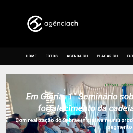
HOME
FOTOS
AGENDA CH
PLACAR CH
FU
Carlos Humbert
Em Glória, 1° Seminário sob
fortalecimento da cadei
Com realização do Sebrae iniciativa reuniu pro
segmento