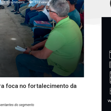
0 comments
359
views
ra foca no fortalecimento da
resentantes do segmento