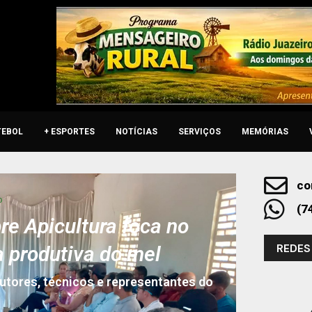
TEBOL
+ ESPORTES
NOTÍCIAS
SERVIÇOS
MEMÓRIAS
co
o
(7
re Apicultura foca no
REDES
a produtiva do mel
dutores, técnicos e representantes do