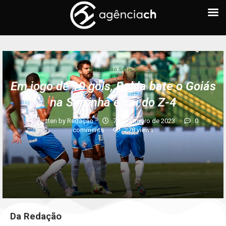
Brasileirão Série A
Em jogo de 10 gols, Bahia bate o Goiás
na Serrinha e sai do Z-4
written by
Redação
7 de outubro de 2023
0
comments
278
views
Da Redação