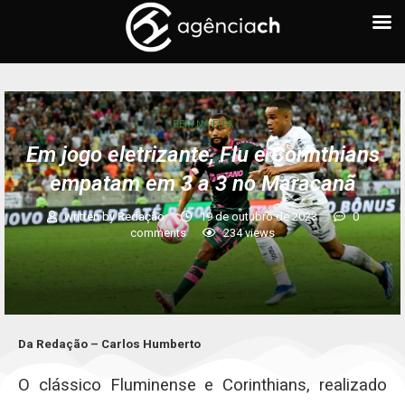
BEM NA FITA
Em jogo eletrizante, Flu e Corinthians
empatam em 3 a 3 no Maracanã
written by
Redação
19 de outubro de 2023
0
comments
234
views
Da Redação – Carlos Humberto
O clássico Fluminense e Corinthians, realizado