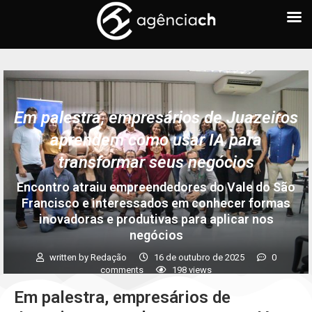
Em palestra, empresários de Juazeiros
aprendem como usar IA para
transformar seus negócios
Encontro atraiu empreendedores do Vale do São
Francisco e interessados em conhecer formas
inovadoras e produtivas para aplicar nos
negócios
written by
Redação
16 de outubro de 2025
0
comments
198
views
Em palestra, empresários de