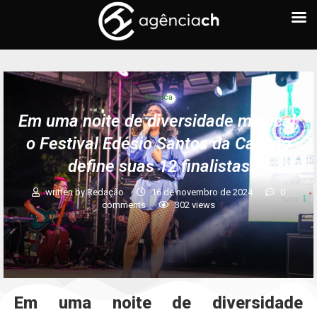
Música
Em uma noite de diversidade musical,
o Festival Edésio Santos da Canção
define suas 12 finalistas
written by
Redação
16 de novembro de 2024
0
comments
302
views
Em uma noite de diversidade