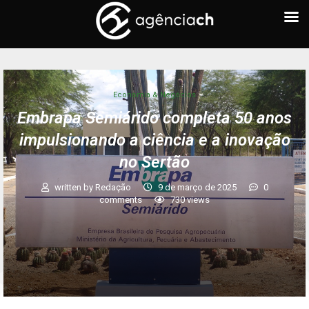
Economia & Negócios
Embrapa Semiárido completa 50 anos
impulsionando a ciência e a inovação
no Sertão
written by
Redação
9 de março de 2025
0
comments
730
views