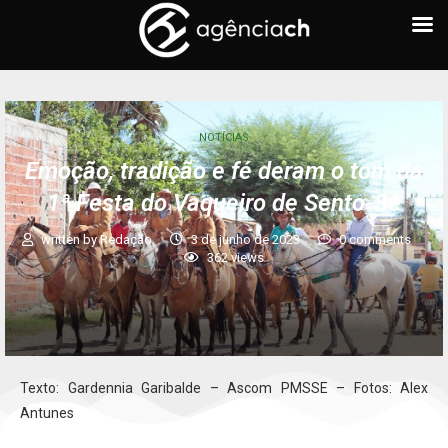
NOTÍCIAS
Emoção, tradição e fé deram o tom da
1ª Festa do Vaqueiro de Sento-Sé
written by
Redação
3 de junho de 2023
0 comments
362
views
Texto: Gardennia Garibalde – Ascom PMSSE – Fotos: Alex
Antunes