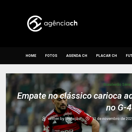
HOME
FOTOS
AGENDA CH
PLACAR CH
FU
Brasileirão Série
Empate no clássico carioca ad
no G-4
written by
Redação
11 de novembro de 20