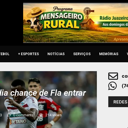
TEBOL
+ ESPORTES
NOTÍCIAS
SERVIÇOS
MEMÓRIAS
co
 A
(7
ia chance de Fla entrar
REDES
23
0 comments
214
views