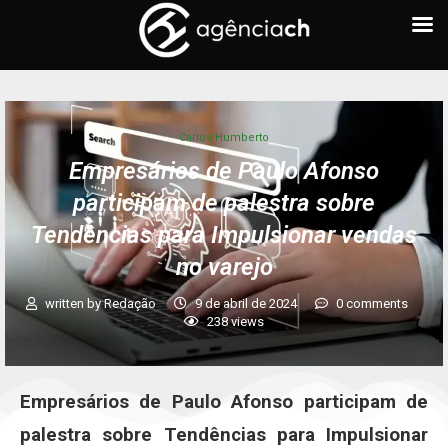
Carlos Humberto
Empresários de Paulo Afonso
participam de palestra sobre
Tendências para Impulsionar vendas
no varejo
written by
Redação
9 de abril de 2024
0 comments
238
views
Empresários de Paulo Afonso participam de
palestra sobre Tendências para Impulsionar