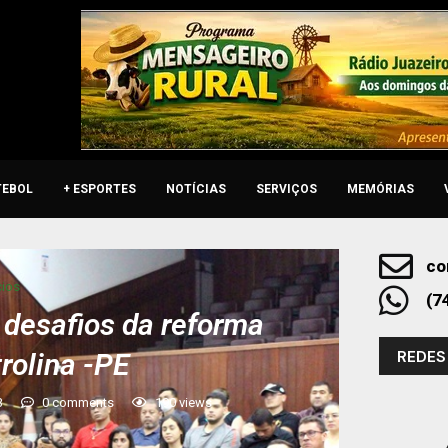
TEBOL
+ ESPORTES
NOTÍCIAS
SERVIÇOS
MEMÓRIAS
co
ios
(7
 desafios da reforma
REDES
trolina -PE
3
0 comments
190
views