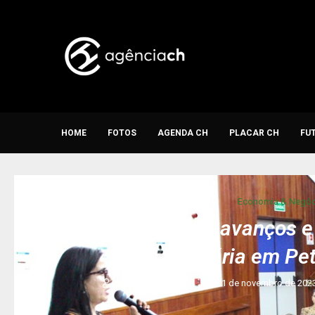
HOME
FOTOS
AGENDA CH
PLACAR CH
FU
Economia & Negóc
Encontro debate avanços e
tributária em Pe
written by
Redação
1 de novembro de 202