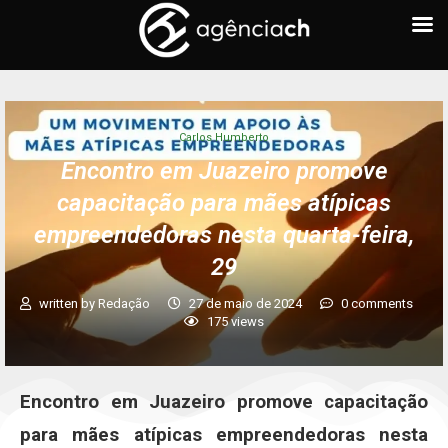
Carlos Humberto
Encontro em Juazeiro promove
capacitação para mães atípicas
empreendedoras nesta quarta-feira,
29
written by
Redação
27 de maio de 2024
0 comments
175
views
Encontro em Juazeiro promove capacitação
para mães atípicas empreendedoras nesta