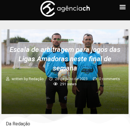
Arbitragem
Escala de arbitragem para jogos das
Ligas Amadoras neste final de
semana
written by
Redação
28 de julho de 2023
0 comments
291
views
Da Redação