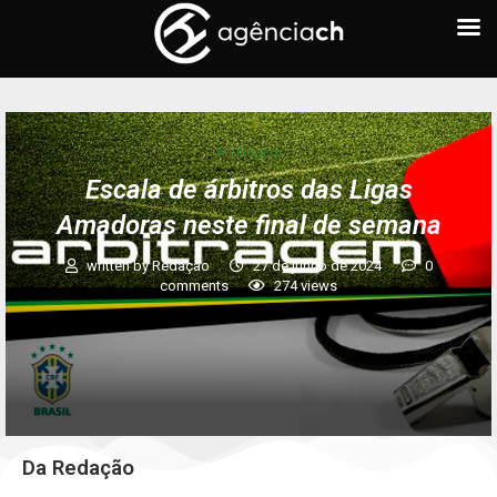
Arbitragem
Escala de árbitros das Ligas
Amadoras neste final de semana
written by
Redação
27 de junho de 2024
0
comments
274
views
Da Redação