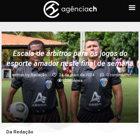
Arbitragem
Escala de árbitros para os jogos do
esporte amador neste final de semana
written by
Redação
24 de maio de 2024
0 comments
236
views
Da Redação