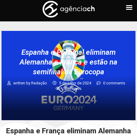
BEM NA FITA
Espanha e Portugal eliminam
Alemanha e França e estão na
semifinal da Eurocopa
written by
Redação
5 de julho de 2024
0 comments
1,1K
views
Espanha e França eliminam Alemanha