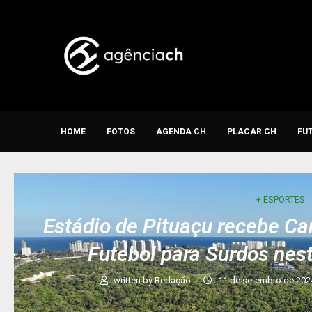
HOME
FOTOS
AGENDA CH
PLACAR CH
FU
+ ESPORTES
Estádio de Pituaçu recebe Ca
Futebol para Surdos nes
written by
Redação
11 de setembro de 202