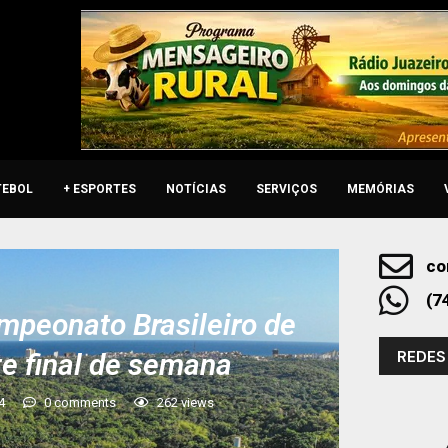
TEBOL
+ ESPORTES
NOTÍCIAS
SERVIÇOS
MEMÓRIAS
co
(7
mpeonato Brasileiro de
REDES
te final de semana
4
0 comments
262
views