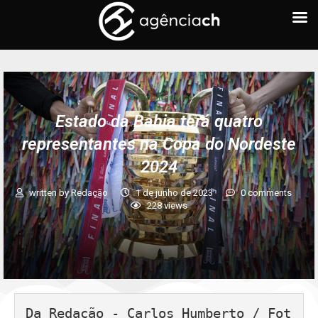
Copa do Nordeste
Estado da Bahia terá quatro
representantes na Copa do Nordeste
2024
written by
Redação
1 de junho de 2023
0 comments
228
views
Da Redação - Carlos Humberto / Fot