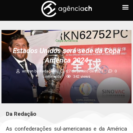
Copa América
Estados Unidos será sede da Copa
América 2024
written by
Redação
27 de janeiro de 2023
0
comments
342
views
Da Redação
As confederações sul-americanas e da América