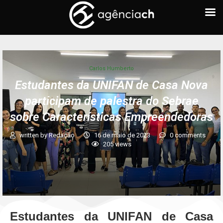
Carlos Humberto
Estudantes da UNIFAN de Casa Nova
participam de palestra do Sebrae
sobre Características Empreendedoras
written by
Redação
16 de maio de 2023
0 comments
205
views
Estudantes da UNIFAN de Casa