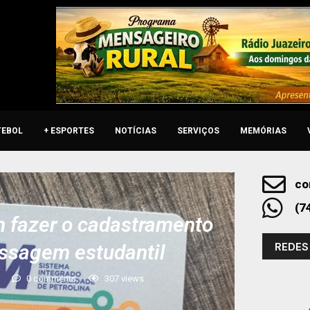
TEBOL
+ ESPORTES
NOTÍCIAS
SERVIÇOS
MEMÓRIAS
co
(7
m fazer o cadastramento
REDES
passagem estudantil
0 comments
307
views