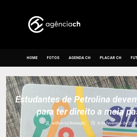
HOME
FOTOS
AGENDA CH
PLACAR CH
FU
NOTÍCIAS
Estudantes de Petrolina deve
para ter direito a meia 
written by
Redação
8 de fevereiro de 2024