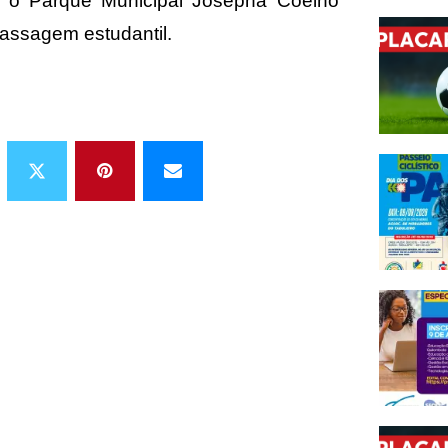
é o Parque Municipal Josepha Coelho
passagem estudantil.