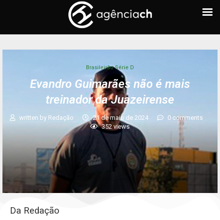
Brasileirão Série D
Evandro Guimarães não é mais
treinador da Juazeirense
written by
Redação
21 de maio de 2024
0 comments
352
views
Da Redação