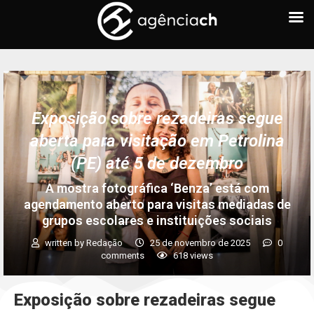
Exposição sobre rezadeiras segue
aberta para visitação em Petrolina
(PE) até 5 de dezembro
A mostra fotográfica ‘Benza’ está com
agendamento aberto para visitas mediadas de
grupos escolares e instituições sociais
written by
Redação
25 de novembro de 2025
0
comments
618
views
Exposição sobre rezadeiras segue