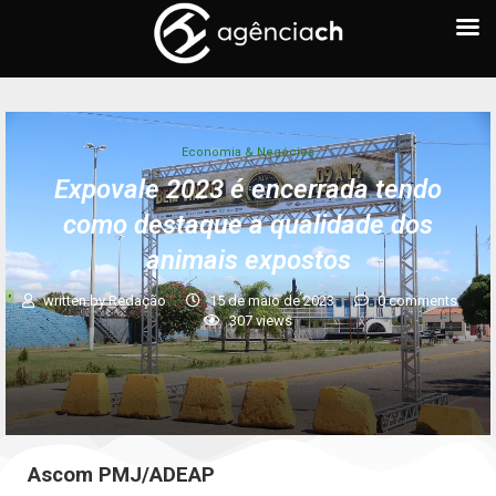
Economia & Negócios
Expovale 2023 é encerrada tendo
como destaque a qualidade dos
animais expostos
written by
Redação
15 de maio de 2023
0 comments
307
views
Ascom PMJ/ADEAP