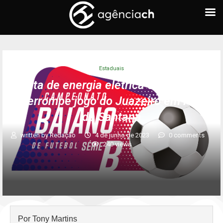
Estaduais
Falta de energia elétrica em estádio
interrompe jogo do Juazeiro em Feira
de Santana
written by
Redação
4 de junho de 2023
0 comments
240
views
Por Tony Martins