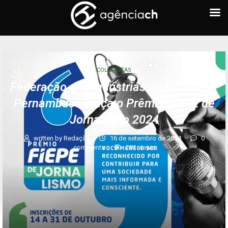
COLUNISTAS
Federação das Indústrias do Estado de
Pernambuco lança o Prêmio FIEPE de
Jornalismo 2024
written by
Redação
16 de setembro de 2024
0
comments
291
views