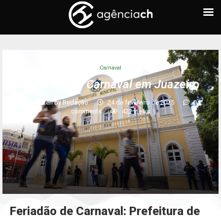
Carnaval
Feriadão de Carnaval em Juazeiro
written by
Redação
24 de fevereiro de 2025
0
comments
422
views
Feriadão de Carnaval: Prefeitura de