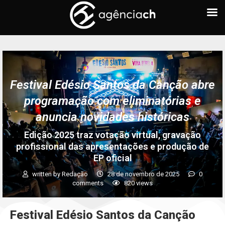
Festival Edésio Santos da Canção abre
programação com eliminatórias e
anuncia novidades históricas
Edição 2025 traz votação virtual, gravação
profissional das apresentações e produção de
EP oficial
written by
Redação
28 de novembro de 2025
0
comments
820
views
Festival Edésio Santos da Canção