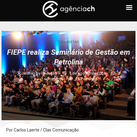
COLUNISTAS
FIEPE realiza Seminário de Gestão em
Petrolina
written by
Redação
1 de agosto de 2024
0
comments
253
views
Por Carlos Laerte / Clas Comunicação