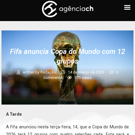
Copa do Mundo
Fifa anuncia Copa do Mundo com 12
grupos
written by
Redação
14 de março de 2023
0
comments
373
views
A Tarde
A Fifa anunciou nesta terça-feira, 14, que a Copa do Mundo de
2026 terá 12 grupos com quatro seleções cada. Esta será a