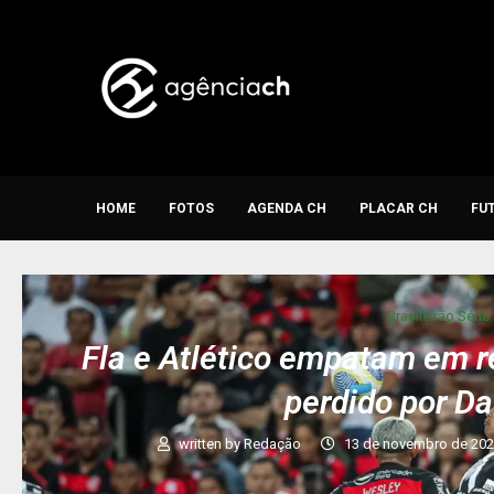
HOME
FOTOS
AGENDA CH
PLACAR CH
FU
Brasileirão Série
Fla e Atlético empatam em r
perdido por Da
written by
Redação
13 de novembro de 20