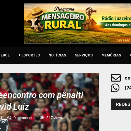
TEBOL
+ ESPORTES
NOTÍCIAS
SERVIÇOS
MEMÓRIAS
co
 A
(7
eencontro com pênalti
REDES
vid Luiz
24
0 comments
317
views