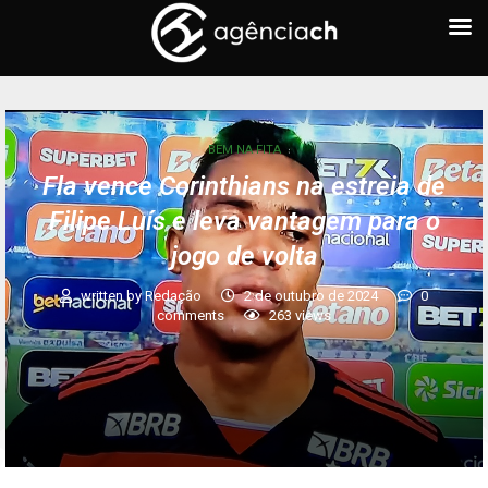
BEM NA FITA
Fla vence Corinthians na estreia de
Filipe Luís e leva vantagem para o
jogo de volta
written by
Redação
2 de outubro de 2024
0
comments
263
views