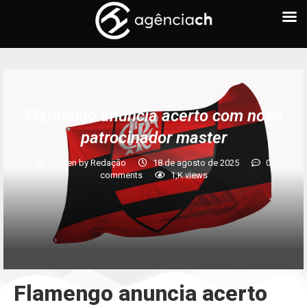
Flamengo anuncia acerto com novo
patrocinador master
written by
Redação
18 de agosto de 2025
0
comments
1,K
views
Flamengo anuncia acerto