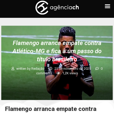
Flamengo arranca empate contra
Atlético-MG e fica a um passo do
título brasileiro
written by
Redação
25 de novembro de 2025
0
comments
1,2K
views
Flamengo arranca empate contra