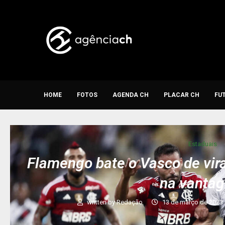
HOME
FOTOS
AGENDA CH
PLACAR CH
FU
Estaduais
Flamengo bate o Vasco de vira
na vanta
written by
Redação
13 de março de 2023