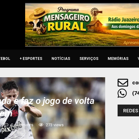
TEBOL
+ ESPORTES
NOTÍCIAS
SERVIÇOS
MEMÓRIAS
co
(7
da e faz o jogo de volta
REDES
gem
0 comments
273
views