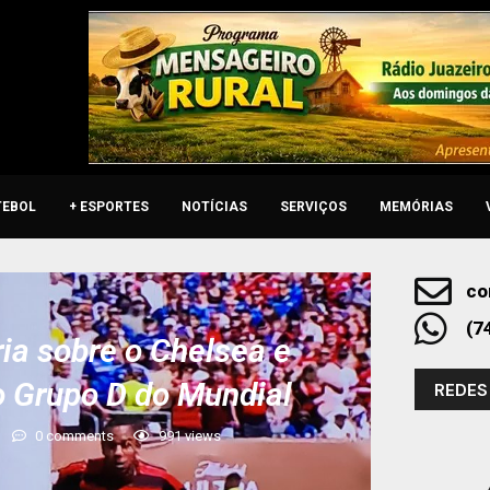
TEBOL
+ ESPORTES
NOTÍCIAS
SERVIÇOS
MEMÓRIAS
co
(7
ia sobre o Chelsea e
o Grupo D do Mundial
REDES
0 comments
991
views