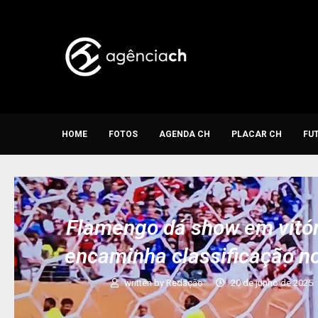
HOME
FOTOS
AGENDA CH
PLACAR CH
FU
Flamengo dá show em vitór
encaminha classificação n
written by
Redação
20 de junho de 2025