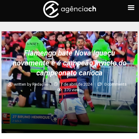
BEM NA FITA
Flamengo bate Nova Iguaçu
novamente e é campeão invicto do
campeonato carioca
written by
Redação
7 de abril de 2024
0 comments
370
views