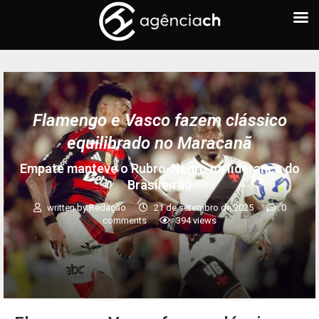
Flamengo e Vasco fazem clássico
equilibrado no Maracanã
Empate manteve o Rubro-Negro na liderança do
Brasileirão
written by
Redação
21 de setembro de 2025
0
comments
394
views