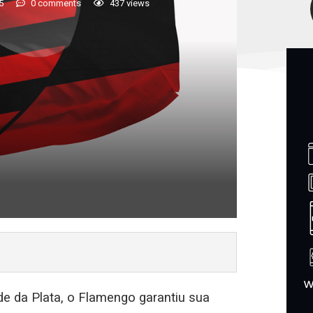
5
0 comments
437
views
e da Plata, o Flamengo garantiu sua