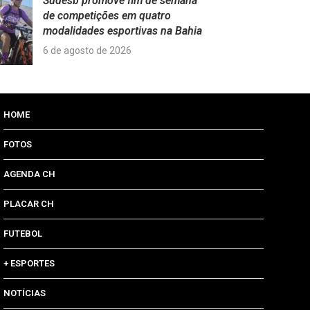
Sudesb promove fim de semana
de competições em quatro
modalidades esportivas na Bahia
6 de agosto de 2026
HOME
FOTOS
AGENDA CH
PLACAR CH
FUTEBOL
+ ESPORTES
NOTÍCIAS