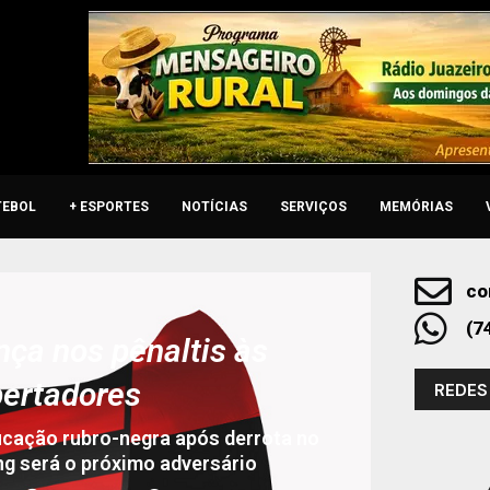
TEBOL
+ ESPORTES
NOTÍCIAS
SERVIÇOS
MEMÓRIAS
co
(7
ça nos pênaltis às
bertadores
REDES
ficação rubro-negra após derrota no
ng será o próximo adversário