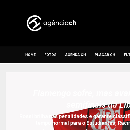
HOME
FOTOS
AGENDA CH
PLACAR CH
FU
Flamengo sofre, mas avan
semifinais da Li
Rossi brilha nas penalidades e garante classi
tempo normal para o Estudiantes; Raci