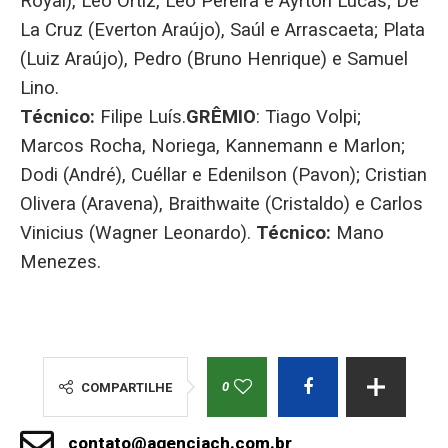
Royal), Léo Ortiz, Léo Pereira e Ayrton Lucas; De
La Cruz (Everton Araújo), Saúl e Arrascaeta; Plata
(Luiz Araújo), Pedro (Bruno Henrique) e Samuel
Lino.
Técnico:
Filipe Luís.
GRÊMIO
: Tiago Volpi;
Marcos Rocha, Noriega, Kannemann e Marlon;
Dodi (André), Cuéllar e Edenilson (Pavon); Cristian
Olivera (Aravena), Braithwaite (Cristaldo) e Carlos
Vinicius (Wagner Leonardo).
Técnico:
Mano
Menezes.
0
COMPARTILHE
contato@agenciach.com.br