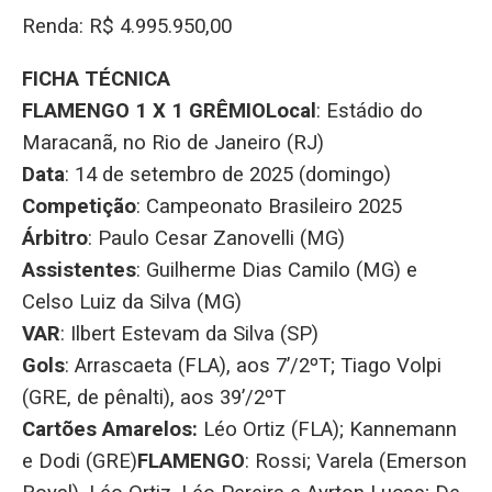
Renda: R$ 4.995.950,00
FICHA TÉCNICA
FLAMENGO 1 X 1 GRÊMIO
Local
: Estádio do
Maracanã, no Rio de Janeiro (RJ)
Data
: 14 de setembro de 2025 (domingo)
Competição
: Campeonato Brasileiro 2025
Árbitro
: Paulo Cesar Zanovelli (MG)
Assistentes
: Guilherme Dias Camilo (MG) e
Celso Luiz da Silva (MG)
VAR
: Ilbert Estevam da Silva (SP)
Gols
: Arrascaeta (FLA), aos 7’/2ºT; Tiago Volpi
(GRE, de pênalti), aos 39’/2ºT
Cartões Amarelos:
Léo Ortiz (FLA); Kannemann
e Dodi (GRE)
FLAMENGO
: Rossi; Varela (Emerson