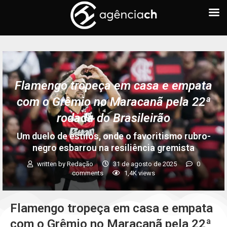
Flamengo tropeça em casa e empata
com o Grêmio no Maracanã pela 22ª
rodada do Brasileirão
Um duelo de estilos, onde o favoritismo rubro-
negro esbarrou na resiliência gremista
written by
Redação
31 de agosto de 2025
0
comments
1,4K
views
Flamengo tropeça em casa e empata
com o Grêmio no Maracanã pela 22ª