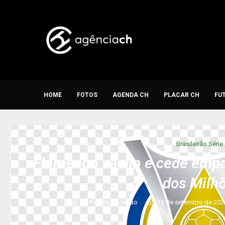
HOME
FOTOS
AGENDA CH
PLACAR CH
FU
Brasileirão Série
Flamengo vacila e cede empat
dos Milh
written by
Redação
15 de setembro de 202