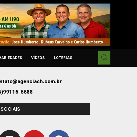
VARIEDADES
VÍDEOS
LOTERIAS
ntato@agenciach.com.br
4)99116-6688
 SOCIAIS