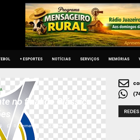
TEBOL
+ ESPORTES
NOTÍCIAS
SERVIÇOS
MEMÓRIAS
co
 A
(7
e no final do Clássico
REDES
ões
4
0 comments
271
views