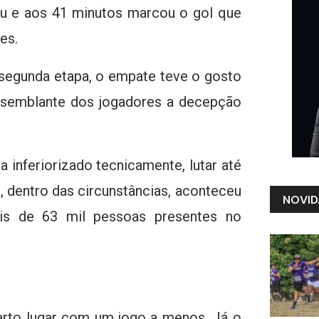
hou e aos 41 minutos marcou o gol que
es.
 segunda etapa, o empate teve o gosto
o semblante dos jogadores a decepção
a inferiorizado tecnicamente, lutar até
, dentro das circunstâncias, aconteceu
NOVID
ais de 63 mil pessoas presentes no
rto lugar com um jogo a menos. Já o