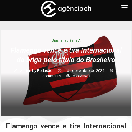
Brasileirão Série A
Flamengo vence e tira Internacional
da briga pelo título do Brasileiro
written by
Redação
1 de dezembro de 2024
0
comments
693
views
Flamengo vence e tira Internacional