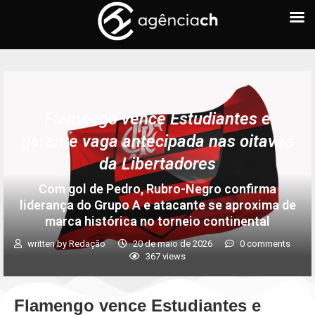
Flamengo vence Estudiantes e
garante vaga antecipada nas oitavas
da Libertadores
Com gol de Pedro, Rubro-Negro confirma
liderança do Grupo A e atacante se aproxima de
marca histórica no torneio continental
written by
Redação
20 de maio de 2026
0 comments
367
views
Flamengo vence Estudiantes e