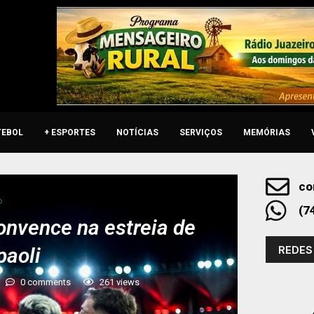
TEBOL
+ ESPORTES
NOTÍCIAS
SERVIÇOS
MEMÓRIAS
co
o
(7
nvence na estreia de
REDES
aoli
0 comments
261
views