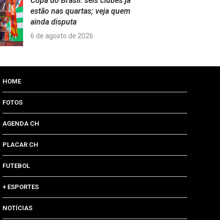
Copa do Brasil: seis clubes já
estão nas quartas; veja quem
ainda disputa
6 de agosto de 2026
HOME
FOTOS
AGENDA CH
PLACAR CH
FUTEBOL
+ ESPORTES
NOTÍCIAS