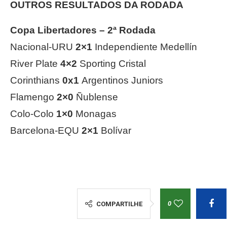
OUTROS RESULTADOS DA RODADA
Copa Libertadores – 2ª Rodada
Nacional-URU
2×1
Independiente Medellín
River Plate
4×2
Sporting Cristal
Corinthians
0x1
Argentinos Juniors
Flamengo
2×0
Ñublense
Colo-Colo
1×0
Monagas
Barcelona-EQU
2×1
Bolívar
0
COMPARTILHE