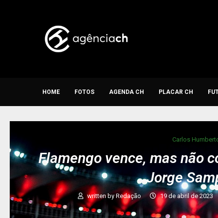
HOME
FOTOS
AGENDA CH
PLACAR CH
FU
Carlos Humbert
Flamengo vence, mas não co
Jorge Samp
written by
Redação
19 de abril de 2023