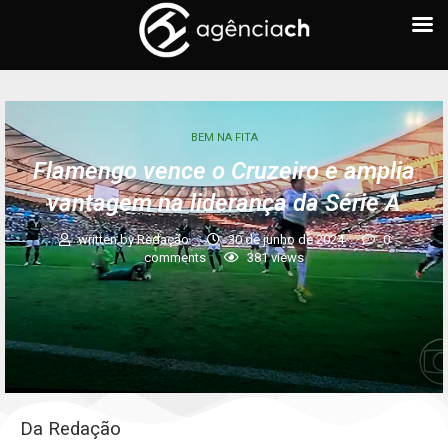
BEM NA FITA
Flamengo vence o Cruzeiro e amplia
vantagem na liderança da Série A
written by
Redação
30 de junho de 2024
0
comments
381
views
Da Redação