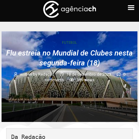
FUTEBOL
Flu estreia no Mundial de Clubes nesta
segunda-feira (18)
written by
Redação
18 de dezembro de 2023
0
comments
309
views
Da Redação