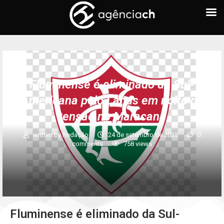
Fluminense é eliminado da Sul-
Americana pelo Lanús em noite de
tensão no Maracanã
written by
Redação
24 de setembro de 2025
0
comments
758
views
Fluminense é eliminado da Sul-