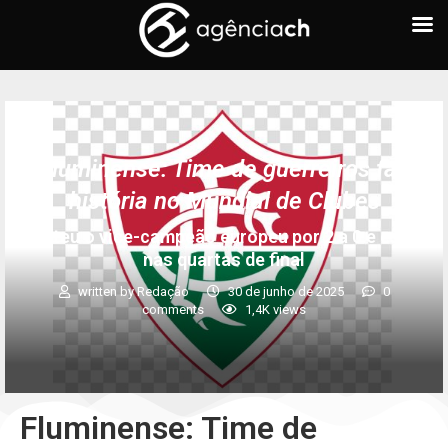
Fluminense: Time de guerreiros faz
história no Mundial de Clubes
Bateu o vice-campeão europeu por 2 a 0 e está
nas quartas de final
written by
Redação
30 de junho de 2025
0
comments
1,4K
views
Fluminense: Time de