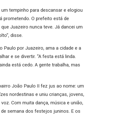
ou um tempinho para descansar e elogiou
á prometendo. O prefeito está de
 que Juazeiro nunca teve. Já dancei um
to”, disse.
o Paulo por Juazeiro, ama a cidade e a
ar e se divertir. “A festa está linda.
inda está cedo. A gente trabalha, mas
 bairro João Paulo II fez jus ao nome: um
ízes nordestinas e uniu crianças, jovens,
ó voz. Com muita dança, música e união,
l de semana dos festejos juninos. E os