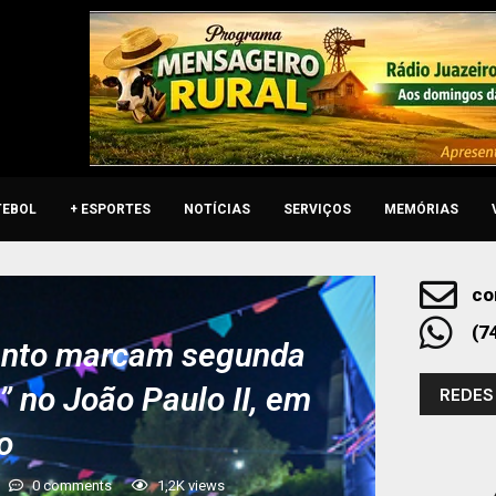
TEBOL
+ ESPORTES
NOTÍCIAS
SERVIÇOS
MEMÓRIAS
co
(7
mento marcam segunda
” no João Paulo II, em
REDES
o
0 comments
1,2K
views