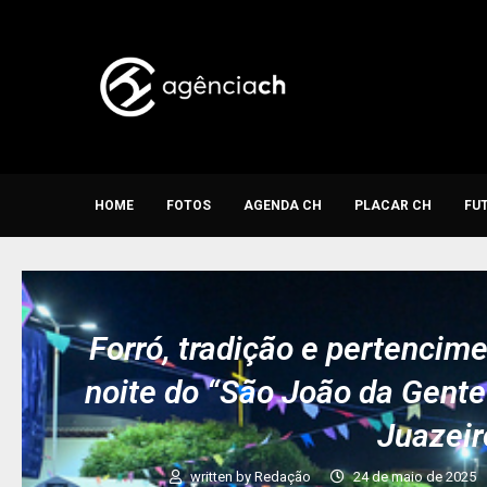
HOME
FOTOS
AGENDA CH
PLACAR CH
FU
Forró, tradição e pertenci
noite do “São João da Gente
Juazeir
written by
Redação
24 de maio de 2025