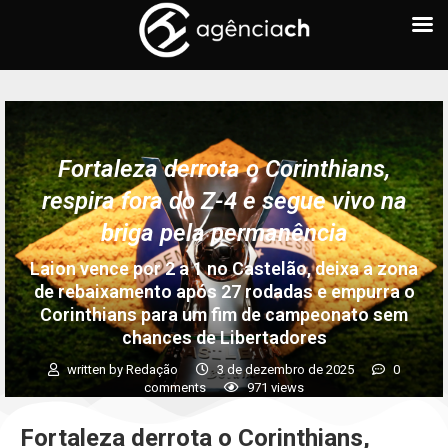
Fortaleza derrota o Corinthians,
respira fora do Z-4 e segue vivo na
briga pela permanência
Laion vence por 2 a 1 no Castelão, deixa a zona
de rebaixamento após 27 rodadas e empurra o
Corinthians para um fim de campeonato sem
chances de Libertadores
written by
Redação
3 de dezembro de 2025
0
comments
971
views
Fortaleza derrota o Corinthians,